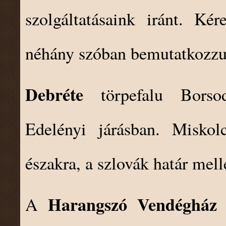
szolgáltatásaink iránt. K
néhány szóban bemutatkozzu
Debréte
törpefalu Borso
Edelényi járásban. Miskol
északra, a szlovák határ melle
Harangszó Vendégház
A
a