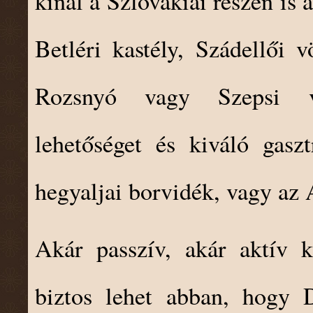
kínál a Szlovákiai részen is
Betléri kastély, Szádellői v
Rozsnyó vagy Szepsi vá
lehetőséget és kiváló gasz
hegyaljai borvidék, vagy a
Akár passzív, akár aktív k
biztos lehet abban, hogy 