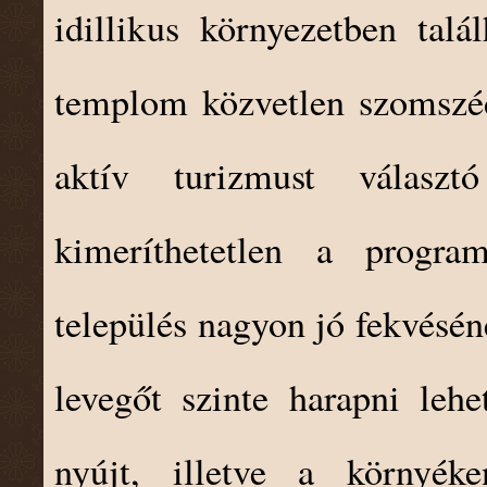
idillikus környezetben tal
templom közvetlen szomszé
aktív turizmust választ
kimeríthetetlen a progra
település nagyon jó fekvésén
levegőt szinte harapni lehe
nyújt, illetve a környéke