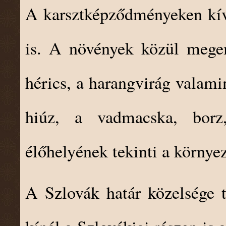
A karsztképződményeken kívü
is. A növények közül megem
hérics, a harangvirág valami
hiúz, a vadmacska, borz
élőhelyének tekinti a környe
A Szlovák határ közelsége t