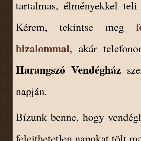
tartalmas, élményekkel teli
f
Kérem, tekintse meg
bizalommal
, akár telefon
Harangszó Vendégház
szer
napján.
Bízunk benne, hogy vendéghá
felejthetetlen napokat tölt m