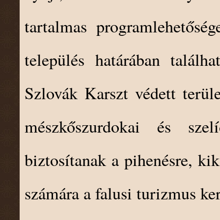
tartalmas programlehetőség
település határában talál
Szlovák Karszt védett terüle
mészkőszurdokai és szel
biztosítanak a pihenésre, ki
számára a falusi turizmus ke